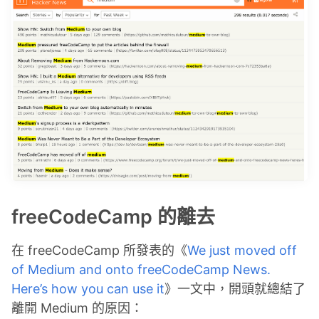
freeCodeCamp 的離去
在 freeCodeCamp 所發表的《
We just moved off
of Medium and onto freeCodeCamp News.
Here’s how you can use it
》一文中，開頭就總結了
離開 Medium 的原因：