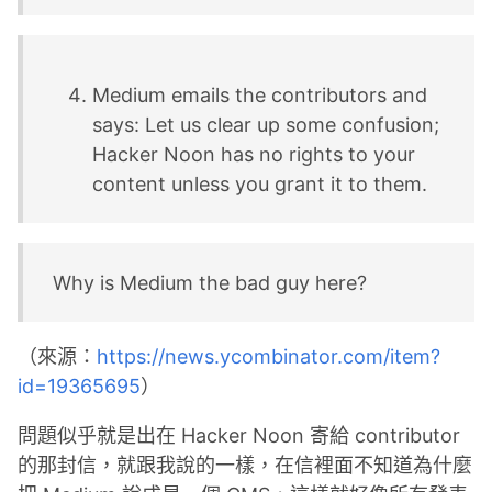
Medium emails the contributors and
says: Let us clear up some confusion;
Hacker Noon has no rights to your
content unless you grant it to them.
Why is Medium the bad guy here?
（來源：
https://news.ycombinator.com/item?
id=19365695
）
問題似乎就是出在 Hacker Noon 寄給 contributor
的那封信，就跟我說的一樣，在信裡面不知道為什麼