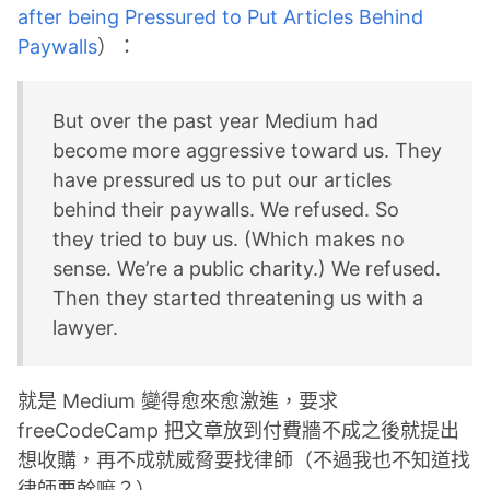
after being Pressured to Put Articles Behind
Paywalls
）：
But over the past year Medium had
become more aggressive toward us. They
have pressured us to put our articles
behind their paywalls. We refused. So
they tried to buy us. (Which makes no
sense. We’re a public charity.) We refused.
Then they started threatening us with a
lawyer.
就是 Medium 變得愈來愈激進，要求
freeCodeCamp 把文章放到付費牆不成之後就提出
想收購，再不成就威脅要找律師（不過我也不知道找
律師要幹嘛？）